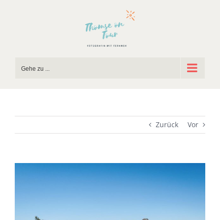
Zum
Inhalt
springen
Gehe zu ...
Zurück
Vor
Zeige
grösseres
Bild