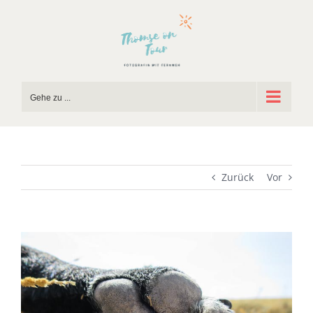
Zum
Inhalt
springen
Gehe zu ...
Zurück
Vor
Zeige
grösseres
Bild