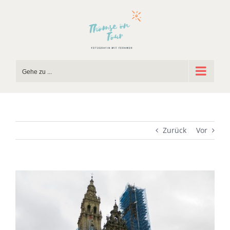
Zum
Inhalt
springen
Gehe zu ...
Zurück
Vor
Zeige
grösseres
Bild