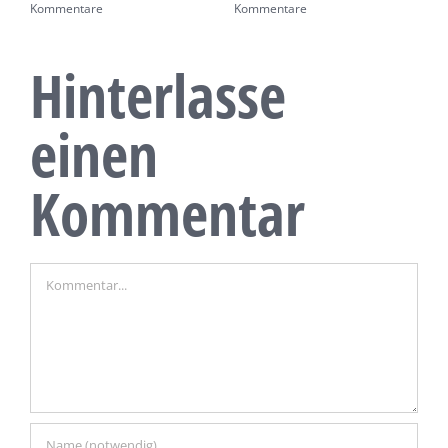
Kommentare
Kommentare
K
Hinterlasse
einen
Kommentar
Kommentar